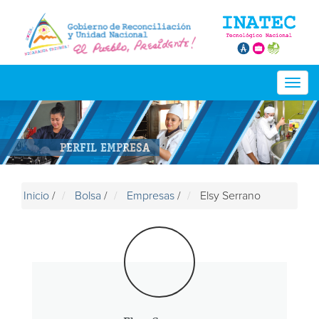
Togg
navig
PERFIL EMPRESA
Inicio
/
Bolsa
/
Empresas
/
Elsy Serrano