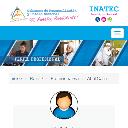
Togg
navig
PERFIL PROFESIONAL
Inicio
/
Bolsa
/
Profesionales
/
Abril Catin