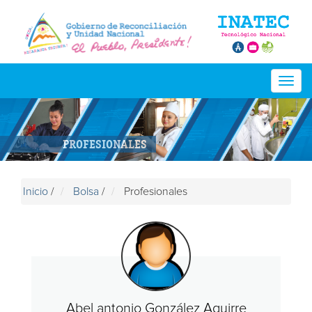
Togg
navig
PROFESIONALES
Inicio
/
Bolsa
/
Profesionales
Abel antonio González Aguirre