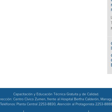
Capacitación y Educación Técnica Gratuita y de Calidad.
rección: Centro Cívico Zumen, frente al Hospital Bertha Calderón, Manag
Teléfonos: Planta Central 2253-8830, Atención al Protagonista 2253-888