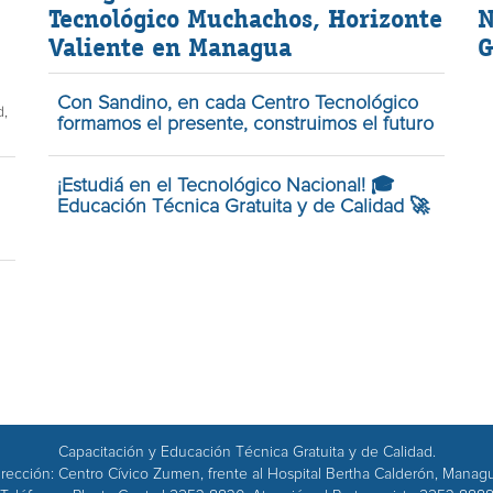
Tecnológico Muchachos, Horizonte
N
Valiente en Managua
G
Con Sandino, en cada Centro Tecnológico
d,
formamos el presente, construimos el futuro
¡Estudiá en el Tecnológico Nacional! 🎓
Educación Técnica Gratuita y de Calidad 🚀
Capacitación y Educación Técnica Gratuita y de Calidad.
rección: Centro Cívico Zumen, frente al Hospital Bertha Calderón, Manag