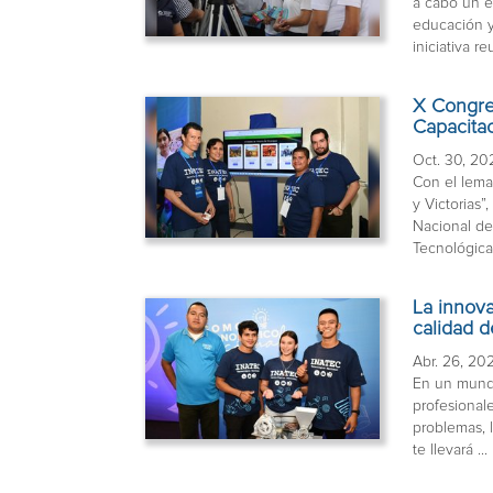
a cabo un e
educación y
iniciativa reu
X Congre
Capacita
Oct. 30, 20
Con el lema
y Victorias”
Nacional de
Tecnológica,
La innova
calidad d
Abr. 26, 20
En un mund
profesional
problemas, 
te llevará ...