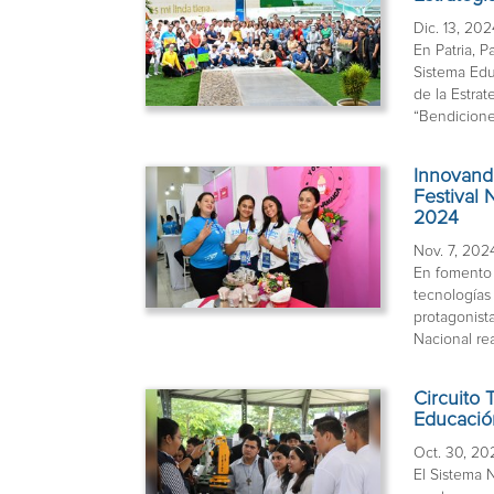
Dic. 13, 20
En Patria, P
Sistema Edu
de la Estra
“Bendiciones
Innovand
Festival
2024
Nov. 7, 202
En fomento 
tecnologías 
protagonist
Nacional rea
Circuito 
Educació
Oct. 30, 20
El Sistema 