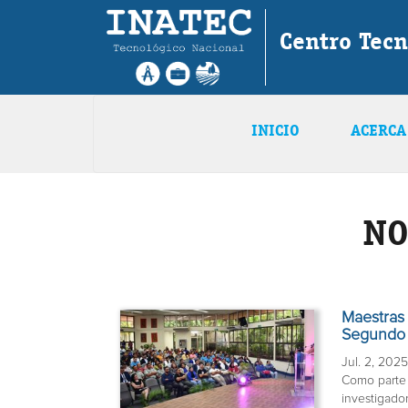
Centro Tec
INICIO
ACERCA
NO
Maestras 
Segundo S
Jul. 2, 202
Como parte d
investigado