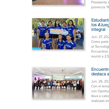
Presidente 
ponencia “Re
Estudiant
los #Jue
integral
Jun. 27, 20
Como parte 
el Tecnológi
Encuentros
reunió a 2,5
Encuentr
destaca 
Jun. 26, 2
Con el lema
con Oportun
lleva a cab
realizado en