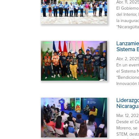
Abr. 11, 202
El Gobierno
del Interior
la inaugurac
“Nicaragüita
Lanzamien
Sistema 
Abr. 2, 202
En un event
el Sistema 
“Bendicione
Innovación E
Liderazg
Nicaragu
Mar. 12, 20
Desde el Ce
Moreno, se 
STEM, desta