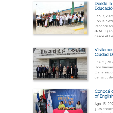
Desde la 
Educació
Feb. 7, 202
Con la piez
Reconciliac
(INATEC) ap
desde el Cen
Visitamos
Ciudad D
Ene. 19, 20
Hoy Viernes
China inició
de las cuatr
Conocé de
of Englis
Ago. 15, 20
¿Has escuch