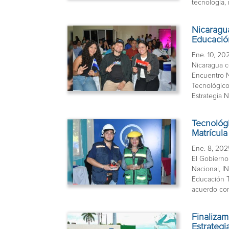
tecnología, 
Nicaragu
Educación
Ene. 10, 20
Nicaragua c
Encuentro N
Tecnológico
Estrategia N
Tecnológ
Matrícula
Ene. 8, 202
El Gobierno
Nacional, I
Educación T
acuerdo con
Finaliza
Estrateg