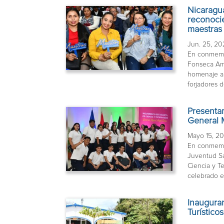
Nicaragu
reconocie
maestras
Jun. 25, 2
En conmemor
Fonseca Ama
homenaje a 
forjadores d
Presentan
General 
Mayo 15, 2
En conmemor
Juventud Sa
Ciencia y T
celebrado en
Inauguran
Turístico