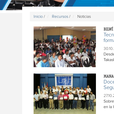
Inicio
/
Recursos
/
Noticias
BILWÍ
Tecn
form
30.10.
Desde
Takash
MANA
Doce
Segu
27.10.
Sobre
en la 