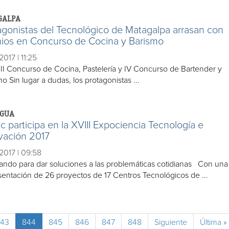
GALPA
agonistas del Tecnológico de Matagalpa arrasan con
ios en Concurso de Cocina y Barismo
2017 | 11:25
 III Concurso de Cocina, Pastelería y IV Concurso de Bartender y
o Sin lugar a dudas, los protagonistas ...
GUA
ec participa en la XVIII Expociencia Tecnología e
vación 2017
2017 | 09:58
ando para dar soluciones a las problemáticas cotidianas Con una
sentación de 26 proyectos de 17 Centros Tecnológicos de ...
43
844
845
846
847
848
Siguiente
Última »