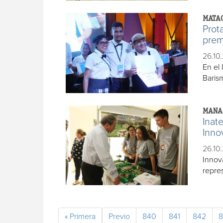
MATA
Prot
prem
26.10.
En el
Barism
MANA
Inat
Inno
26.10.
Innov
repre
« Primera
Previo
840
841
842
8